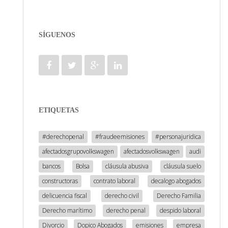
SÍGUENOS
ETIQUETAS
#derechopenal
#fraudeemisiones
#personajuridica
afectadosgrupovolkswagen
afectadosvolkswagen
audi
bancos
Bolsa
cláusula abusiva
cláusula suelo
constructoras
contrato laboral
decalogo abogados
delicuencia fiscal
derecho civil
Derecho Familia
Derecho marítimo
derecho penal
despido laboral
Divorcio
Dopico Abogados
emisiones
empresa