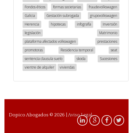
Fondos éticos
formas societarias
fraudevolkswagen
Galicia
Gestación subrogada
grupovolkswagen
Herencia
hipotecas
infografía
Inversión
legislación
Matrimonio
plataforma afectados volkswagen
prestaciones
promotoras
Residencia temporal
seat
sentencia clausula suelo
skoda
Sucesiones
vientre de alquiler
viviendas
Dopico Abogados ©
2026
|
Aviso Legal