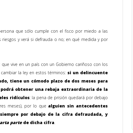
persona que sólo cumple con el fisco por miedo a las
s riesgos y verá si defrauda o no; en qué medida y por
: que vive en un país con un Gobierno cariñoso con los
 cambiar la ley en estos términos:
si un delincuente
tado, tiene un cómodo plazo de dos meses para
, podrá obtener una rebaja extraordinaria de la
les ridículos
: la pena de
prisión quedará por debajo
tres meses), por lo que
alguien sin antecedentes
siempre por debajo de la cifra defraudada, y
uarta parte
de dicha cifra
.