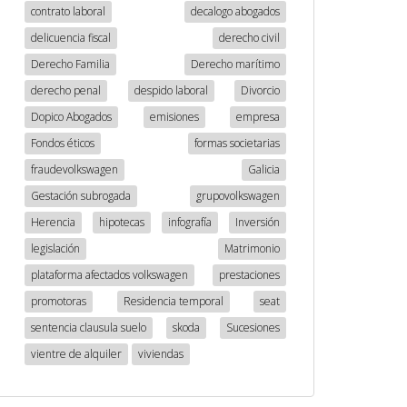
contrato laboral
decalogo abogados
delicuencia fiscal
derecho civil
Derecho Familia
Derecho marítimo
derecho penal
despido laboral
Divorcio
Dopico Abogados
emisiones
empresa
Fondos éticos
formas societarias
fraudevolkswagen
Galicia
Gestación subrogada
grupovolkswagen
Herencia
hipotecas
infografía
Inversión
legislación
Matrimonio
plataforma afectados volkswagen
prestaciones
promotoras
Residencia temporal
seat
sentencia clausula suelo
skoda
Sucesiones
vientre de alquiler
viviendas