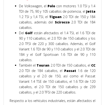
De Volkswagen, el
Polo
con motores 1.0 TSI y 1.4
TDI de 75, 90 y 105 caballos de potencia, el
Jetta
1.2 TSI y 1,4 TSI, el
Tiguan
2.0 TDI de 150 y 184
caballos, además del
Scirocco
2.0 TDI de 184
caballos.
Del
Golf
están afectados el 1.4 TSI, el 1.6 TDI de
90 y 110 caballos, el 2.0 TDI de 150 caballos y los
2.0 TFSI de 220 y 300 caballos. Además, el Golf
Variant 1.6 TDI de 90 y 110 caballos y el 2.0 TDI de
184 y el Golf Sportsvan 1.6 TDI de 90 y 110
caballos.
También el
Touran
2.0 TDI de 150 caballos, el
CC
2.0 TDI de 184 caballos, el
Passat
1.6 de 120
caballos y el 2.0 de 150, así como el Passat
Variant 1.4 TSE de 150 caballos, el 1.6 TDI de 120
caballos, el 2.0 TDI de 150 caballos y de 239
caballos, y el 2.0 TFSI de 220 caballos.
Respecto a los vehículos industriales, están afectados el