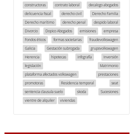
constructoras
contrato laboral
decalogo abogados
delicuencia fiscal
derecho civil
Derecho Familia
Derecho marítimo
derecho penal
despido laboral
Divorcio
Dopico Abogados
emisiones
empresa
Fondos éticos
formas societarias
fraudevolkswagen
Galicia
Gestación subrogada
grupovolkswagen
Herencia
hipotecas
infografía
Inversión
legislación
Matrimonio
plataforma afectados volkswagen
prestaciones
promotoras
Residencia temporal
seat
sentencia clausula suelo
skoda
Sucesiones
vientre de alquiler
viviendas