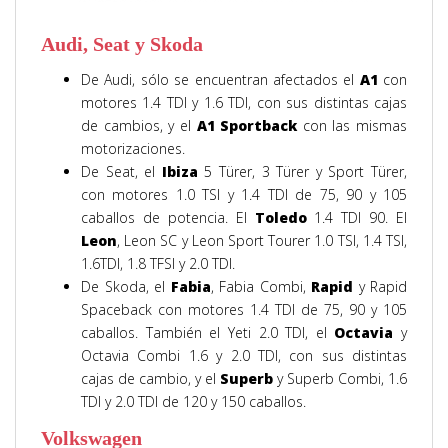
Audi, Seat y Skoda
De Audi, sólo se encuentran afectados el
A1
con
motores 1.4 TDI y 1.6 TDI, con sus distintas cajas
de cambios, y el
A1 Sportback
con las mismas
motorizaciones.
De Seat, el
Ibiza
5 Türer, 3 Türer y Sport Türer,
con motores 1.0 TSI y 1.4 TDI de 75, 90 y 105
caballos de potencia. El
Toledo
1.4 TDI 90. El
Leon
, Leon SC y Leon Sport Tourer 1.0 TSI, 1.4 TSI,
1.6TDI, 1.8 TFSI y 2.0 TDI.
De Skoda, el
Fabia
, Fabia Combi,
Rapid
y Rapid
Spaceback con motores 1.4 TDI de 75, 90 y 105
caballos. También el Yeti 2.0 TDI, el
Octavia
y
Octavia Combi 1.6 y 2.0 TDI, con sus distintas
cajas de cambio, y el
Superb
y Superb Combi, 1.6
TDI y 2.0 TDI de 120 y 150 caballos.
Volkswagen