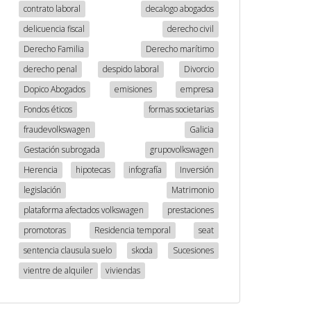
contrato laboral
decalogo abogados
delicuencia fiscal
derecho civil
Derecho Familia
Derecho marítimo
derecho penal
despido laboral
Divorcio
Dopico Abogados
emisiones
empresa
Fondos éticos
formas societarias
fraudevolkswagen
Galicia
Gestación subrogada
grupovolkswagen
Herencia
hipotecas
infografía
Inversión
legislación
Matrimonio
plataforma afectados volkswagen
prestaciones
promotoras
Residencia temporal
seat
sentencia clausula suelo
skoda
Sucesiones
vientre de alquiler
viviendas