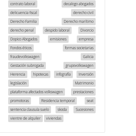
contrato laboral
decalogo abogados
delicuencia fiscal
derecho civil
Derecho Familia
Derecho marítimo
derecho penal
despido laboral
Divorcio
Dopico Abogados
emisiones
empresa
Fondos éticos
formas societarias
fraudevolkswagen
Galicia
Gestación subrogada
grupovolkswagen
Herencia
hipotecas
infografía
Inversión
legislación
Matrimonio
plataforma afectados volkswagen
prestaciones
promotoras
Residencia temporal
seat
sentencia clausula suelo
skoda
Sucesiones
vientre de alquiler
viviendas