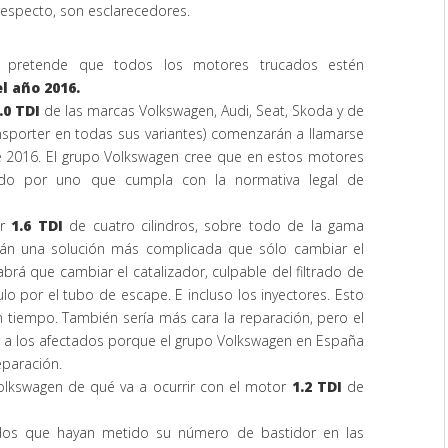
especto, son esclarecedores.
 pretende que todos los motores trucados estén
l año 2016.
.0 TDI
de las marcas Volkswagen, Audi, Seat, Skoda y de
ansporter en todas sus variantes) comenzarán a llamarse
de 2016. El grupo Volkswagen cree que en estos motores
ado por uno que cumpla con la normativa legal de
or
1.6 TDI
de cuatro cilindros, sobre todo de la gama
drán una solución más complicada que sólo cambiar el
brá que cambiar el catalizador, culpable del filtrado de
lo por el tubo de escape. E incluso los inyectores. Esto
 tiempo. También sería más cara la reparación, pero el
a los afectados porque el grupo Volkswagen en España
eparación.
Volkswagen de qué va a ocurrir con el motor
1.2 TDI
de
ados que hayan metido su número de bastidor en las