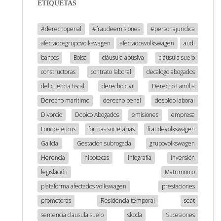
ETIQUETAS
#derechopenal
#fraudeemisiones
#personajuridica
afectadosgrupovolkswagen
afectadosvolkswagen
audi
bancos
Bolsa
cláusula abusiva
cláusula suelo
constructoras
contrato laboral
decalogo abogados
delicuencia fiscal
derecho civil
Derecho Familia
Derecho marítimo
derecho penal
despido laboral
Divorcio
Dopico Abogados
emisiones
empresa
Fondos éticos
formas societarias
fraudevolkswagen
Galicia
Gestación subrogada
grupovolkswagen
Herencia
hipotecas
infografía
Inversión
legislación
Matrimonio
plataforma afectados volkswagen
prestaciones
promotoras
Residencia temporal
seat
sentencia clausula suelo
skoda
Sucesiones