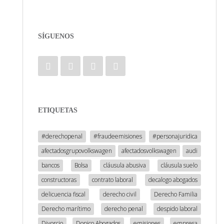
SÍGUENOS
ETIQUETAS
#derechopenal
#fraudeemisiones
#personajuridica
afectadosgrupovolkswagen
afectadosvolkswagen
audi
bancos
Bolsa
cláusula abusiva
cláusula suelo
constructoras
contrato laboral
decalogo abogados
delicuencia fiscal
derecho civil
Derecho Familia
Derecho marítimo
derecho penal
despido laboral
Divorcio
Dopico Abogados
emisiones
empresa