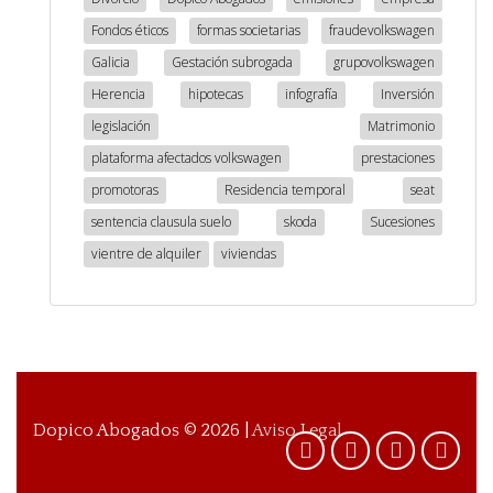
Fondos éticos
formas societarias
fraudevolkswagen
Galicia
Gestación subrogada
grupovolkswagen
Herencia
hipotecas
infografía
Inversión
legislación
Matrimonio
plataforma afectados volkswagen
prestaciones
promotoras
Residencia temporal
seat
sentencia clausula suelo
skoda
Sucesiones
vientre de alquiler
viviendas
Dopico Abogados ©
2026
|
Aviso Legal